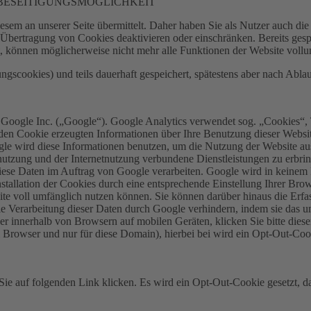
 BESEITIGUNGSMÖGLICHKEIT
sem an unserer Seite übermittelt. Daher haben Sie als Nutzer auch di
 Übertragung von Cookies deaktivieren oder einschränken. Bereits gesp
rt, können möglicherweise nicht mehr alle Funktionen der Website voll
ungscookies) und teils dauerhaft gespeichert, spätestens aber nach Abl
 Google Inc. („Google“). Google Analytics verwendet sog. „Cookies“, 
en Cookie erzeugten Informationen über Ihre Benutzung dieser Website
le wird diese Informationen benutzen, um die Nutzung der Website aus
utzung und der Internetnutzung verbundene Dienstleistungen zu erbrin
 diese Daten im Auftrag von Google verarbeiten. Google wird in keinem
tallation der Cookies durch eine entsprechende Einstellung Ihrer Brow
site voll umfänglich nutzen können. Sie können darüber hinaus die Erf
ie Verarbeitung dieser Daten durch Google verhindern, indem sie das 
innerhalb von Browsern auf mobilen Geräten, klicken Sie bitte diese
m Browser und nur für diese Domain), hierbei bei wird ein Opt-Out-Co
ie auf folgenden Link klicken. Es wird ein Opt-Out-Cookie gesetzt, d