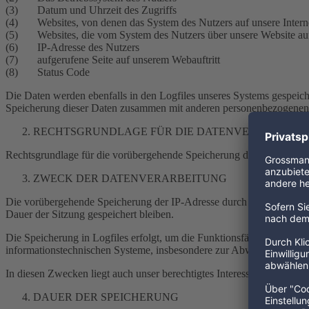
(3) Datum und Uhrzeit des Zugriffs
(4) Websites, von denen das System des Nutzers auf unsere Interne
(5) Websites, die vom System des Nutzers über unsere Website au
(6) IP-Adresse des Nutzers
(7) aufgerufene Seite auf unserem Webauftritt
(8) Status Code
Die Daten werden ebenfalls in den Logfiles unseres Systems gespeich
Speicherung dieser Daten zusammen mit anderen personenbezogenen Da
RECHTSGRUNDLAGE FÜR DIE DATENVERARBEITU
Rechtsgrundlage für die vorübergehende Speicherung der Daten und de
ZWECK DER DATENVERARBEITUNG
Die vorübergehende Speicherung der IP-Adresse durch das System ist
Dauer der Sitzung gespeichert bleiben.
Die Speicherung in Logfiles erfolgt, um die Funktionsfähigkeit der W
informationstechnischen Systeme, insbesondere zur Abwehr von Hack
In diesen Zwecken liegt auch unser berechtigtes Interesse an der Dat
DAUER DER SPEICHERUNG