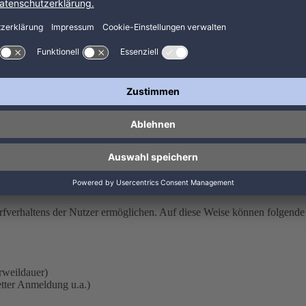
ihrer Erhebung nicht mehr erforderlich sind. Im Falle der Erfassung der
s sieben Tagen der Fall.
T
rung der Daten in Logfiles ist für den Betrieb der Internetseite zwinge
BEITUNG
Textdateien, die im Internetbrowser bzw. vom Internetbrowser auf de
ers gespeichert werden. Dieser Cookie enthält eine charakteristische Z
rfverhaltens der Nutzer ermöglichen. Auf diese Weise können folgende
rweildauer)
tter Anmeldung u.a.)