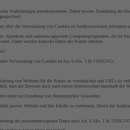
ische Vorkehrungen pseudonymisiert. Daher ist eine Zuordnung der D
gespeichert.
ner über die Verwendung von Cookies zu Analysezwecken informiert u
ts. Spambots sind autonom agierende Computerprogramme, die im Inte
hrt. Dabei werden keinerlei Daten der Nutzer erhoben.
NG
nter Verwendung von Cookies ist Art. 6 Abs. 1 lit. f DSGVO.
utzung von Websites für die Nutzer zu vereinfachen und URLs zu verk
rlich, dass der Browser auch nach einem Seitenwechsel innerhalb der W
en nicht zur Erstellung von Nutzerprofilen verwendet.
tät unserer Website und ihre Inhalte zu verbessern. Durch die Analys
rarbeitung der personenbezogenen Daten nach Art. 6 Abs. 1 lit. f DSGVO