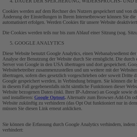
DAUER DER SPEICHERUNG, WIDERSPRUCHS- UND
Cookies werden auf dem Rechner des Nutzers gespeichert und von die
Änderung der Einstellungen in Ihrem Internetbrowser können Sie die
automatisiert erfolgen. Werden Cookies für unsere Website deaktivie
Die Cookies werden teils nur bis zum Ablauf einer Sitzung (sog. Sitz
GOOGLE ANALYTICS
Diese Website benutzt Google Analytics, einen Webanalysedienst der
Analyse der Benutzung der Website durch Sie ermöglicht. Die durch d
Server von Google in den USA übertragen und dort gespeichert. Goog
Websitebetreiber zusammenzustellen und um weitere mit der Websiten
übertragen, sofern dies gesetzlich vorgeschrieben oder soweit Dritte
Google gespeichert werden, in Verbindung bringen. Sie können die Ins
in diesem Fall gegebenenfalls nicht sämtliche Funktionen dieser Web
Website bezogenen Daten (inkl. Ihrer IP-Adresse) an Google sowie d
und installieren:
Google Optout
.
Alternativ zum Browser-Add-On oder 
Website zukünftig zu verhindern (das Opt Out funktioniert nur in de
müssen Sie diesen Link erneut anklicken.
Sie können die Erfassung durch Google Analytics verhindern, indem S
verhindert: