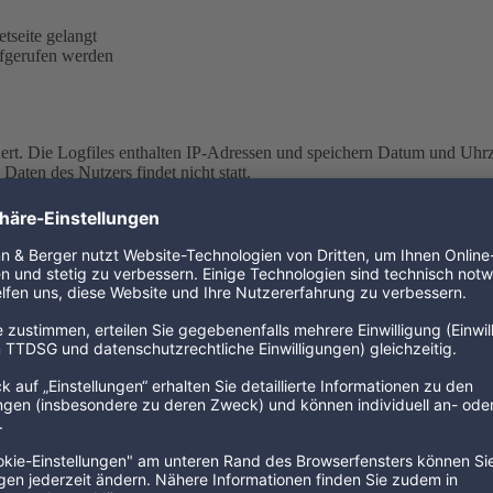
tseite gelangt
fgerufen werden
ert. Die Logfiles enthalten IP-Adressen und speichern Datum und Uhrz
ten des Nutzers findet nicht statt.
NG
r Logfiles ist Art. 6 Abs. 1 lit. f DSGVO.
 notwendig, um eine Auslieferung der Website an den Rechner des Nutz
ebsite sicherzustellen. Zudem dienen uns die Daten zur Optimierung der
erangriffen. Eine Auswertung der Daten zu Marketingzwecken findet 
enverarbeitung nach Art. 6 Abs. 1 lit. f DSGVO.