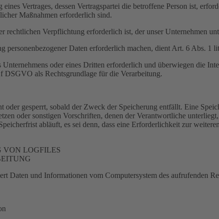
ines Vertrages, dessen Vertragspartei die betroffene Person ist, erford
glicher Maßnahmen erforderlich sind.
 rechtlichen Verpflichtung erforderlich ist, der unser Unternehmen unt
ung personenbezogener Daten erforderlich machen, dient Art. 6 Abs. 1 
es Unternehmens oder eines Dritten erforderlich und überwiegen die Int
it. f DSGVO als Rechtsgrundlage für die Verarbeitung.
 oder gesperrt, sobald der Zweck der Speicherung entfällt. Eine Spei
tzen oder sonstigen Vorschriften, denen der Verantwortliche unterlieg
cherfrist abläuft, es sei denn, dass eine Erforderlichkeit zur weitere
 VON LOGFILES
BEITUNG
tisiert Daten und Informationen vom Computersystem des aufrufenden Re
on