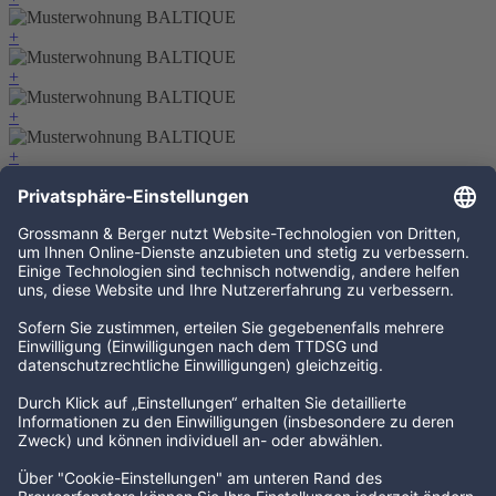
+
+
+
+
+
+
+
Für Fragen rund um die Ausstattung Ihrer Wohnung stehen Ihnen
unsere beiden Einrichter Lohmeier Home Interiors und Marwitzky
Homestories gerne als persönliche Ansprechpartner zur Verfügung.
Ein Projekt von